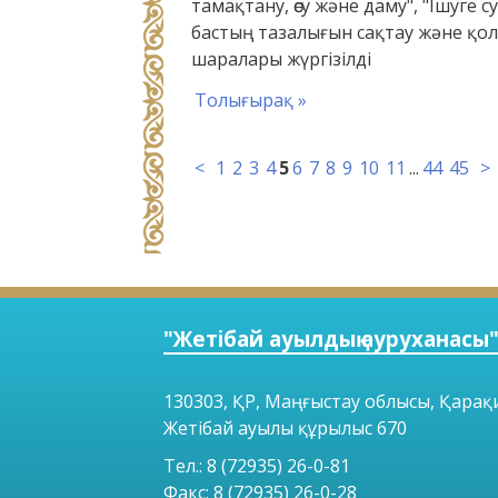
тамақтану, өсу және даму", "Ішуге с
бастың тазалығын сақтау және қол 
шаралары жүргізілді
Толығырақ »
<
1
2
3
4
5
6
7
8
9
10
11
...
44
45
>
"Жетібай ауылдық ауруханас
130303, ҚР, Маңғыстау облысы, Қарақ
Жетібай ауылы құрылыс 670
Тел.: 8 (72935) 26-0-81
Факс: 8 (72935) 26-0-28