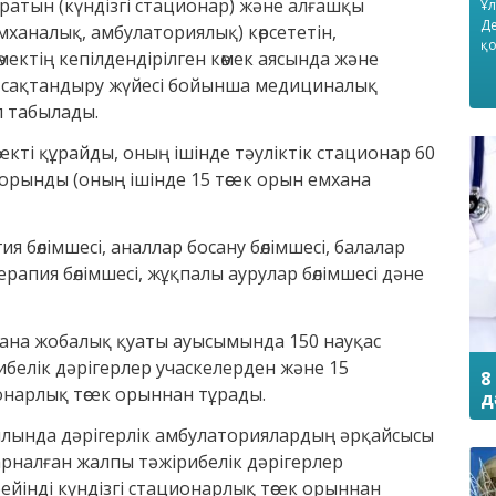
атын (күндізгі стационар) және алғашқы
Ұл
Де
ханалық, амбулаториялық) көрсететін,
қо
ектің кепілдендірілген көмек аясында және
қ сақтандыру жүйесі бойынша медициналық
п табылады.
секті құрайды, оның ішінде тәуліктік стационар 60
к орынды (оның ішінде 15 төсек орын емхана
 бөлімшесі, аналлар босану бөлімшесі, балалар
ерапия бөлімшесі, жұқпалы аурулар бөлімшесі дәне
ана жобалық қуаты ауысымында 150 науқас
белік дәрігерлер учаскелерден және 15
8
онарлық төсек орыннан тұрады.
д
ылында дәрігерлік амбулаториялардың әрқайсысы
рналған жалпы тәжірибелік дәрігерлер
ейінді күндізгі стационарлық төсек орыннан