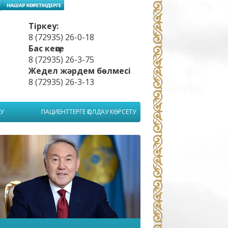
Тіркеу:
8 (72935) 26-0-18
Бас кеңсе
8 (72935) 26-3-75
Жедел жәрдем бөлмесі
8 (72935) 26-3-13
У
ПАЦИЕНТТЕРГЕ ҚОЛДАУ КӨРСЕТУ