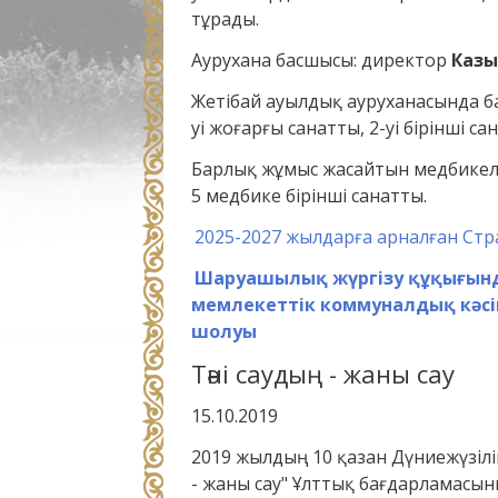
тұрады.
Аурухана басшысы: директор
Казы
Жетібай ауылдық ауруханасында ба
уі жоғарғы санатты, 2-уі бірінші са
Барлық жұмыс жасайтын медбикеле
5 медбике бірінші санатты.
2025-2027 жылдарға арналған Ст
Шаруашылық жүргізу құқығынд
мемлекеттік коммуналдық кәсіп
шолуы
Тәні саудың - жаны сау
15.10.2019
2019 жылдың 10 қазан Дүниежүзілі
- жаны сау" Ұлттық бағдарламасы