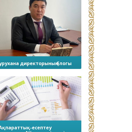
урухана директорының блогы
Ақпараттық-есептеу