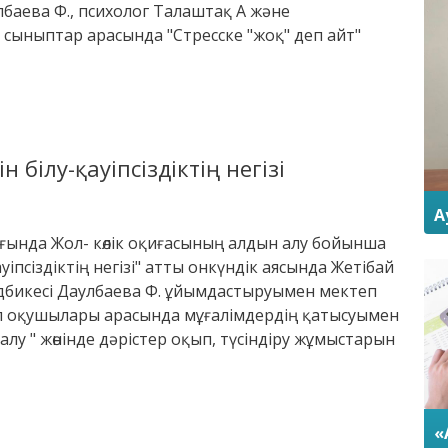
лбаева Ф., психолог Талаштақ А және
 сыныптар арасында "Стресске "жоқ" деп айт"
білу-қауіпсіздіктің негізі
А
ғында Жол- көлік оқиғасының алдын алу бойынша
іпсіздіктің негізі" атты онкүндік аясында Жетібай
дбикесі Даулбаева Ф. ұйымдастыруымен мектеп
ып оқушылары арасында мұғалімдердің қатысуымен
лу " жөнінде дәрістер оқып, түсіндіру жұмыстарын
«