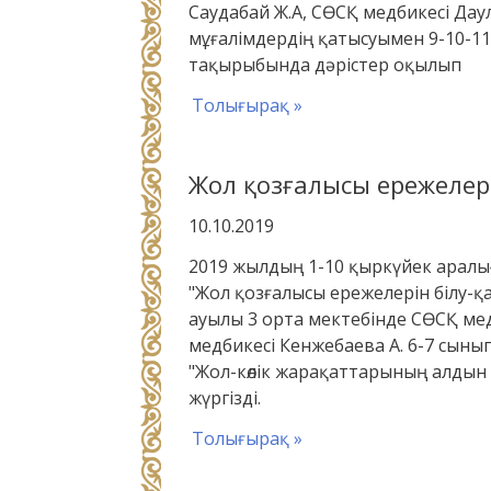
Саудабай Ж.А, СӨСҚ медбикесі Дау
мұғалімдердің қатысуымен 9-10-11
тақырыбында дәрістер оқылып
Толығырақ »
Жол қозғалысы ережелерін 
10.10.2019
2019 жылдың 1-10 қыркүйек аралы
"Жол қозғалысы ережелерін білу-қау
ауылы 3 орта мектебінде СӨСҚ ме
медбикесі Кенжебаева А. 6-7 сын
"Жол-көлік жарақаттарының алдын а
жүргізді.
Толығырақ »