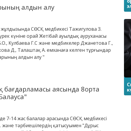
о
рының алдын алу
э
жұлдызында СӨСҚ медбикесі Тажигулова З.
рек күніне орай Жетібай ауылдық ауруханасы
Б.О., Кулбаева Г.С және медбикелер Джанетова Г.,
кова Д., Талаштақ А. емханаға келген тұрғындар
арының алдын алу "
С
қ бағдарламасы аясында 8орта
к
Балауса"
нде 7-14 жас балалар арасында СӨСҚ медбикесі
А. және тәрбиешілердің қатысуымен "Дұрыс