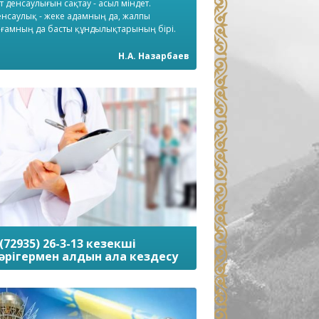
т денсаулығын сақтау - асыл міндет.
нсаулық - жеке адамның да, жалпы
ғамның да басты құндылықтарының бірі.
Н.А. Назарбаев
 (72935) 26-3-13 кезекші
әрігермен алдын ала кездесу