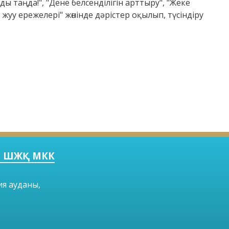
уды таңда!", "Дене белсенділігін арттыру", "Жеке
жуу ережелері" жөнінде дәрістер оқылып, түсіндіру
ы" ШЖҚ МКК
ия ауданы,