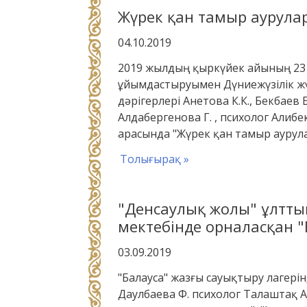
Жүрек қан тамыр аурула
04.10.2019
2019 жылдың қыркүйек айының 23 
ұйымдастыруымен Дүниежүзілік жү
дәрігерлері Анетова К.К., Бекбаев 
Алдабергенова Г. , психолог Алибе
арасында "Жүрек қан тамыр аурул
Толығырақ »
"Денсаулық жолы" ұлтты
мектебінде орналасқан "
03.09.2019
"Балауса" жазғы сауықтыру лагері
Даулбаева Ф. психолог Талаштақ 