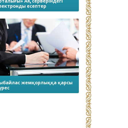
рталығы» АҚ серверіндегі
лектронды есептер
ыбайлас жемқорлыққа қарсы
үрес