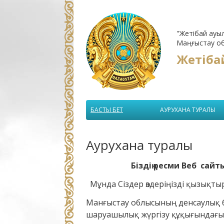
"Жетібай ауы
Маңғыстау об
Жетіба
БАСТЫ БЕТ
АУРУХАНА ТУРАЛЫ
Аурухана туралы
Біздің ресми Веб сай
Мұнда Сіздер өздеріңізді қызықты
Манғыстау облысының денсаулық 
шаруашылық жүргізу құқығындағы