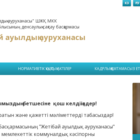
лдық ауруханасы" ШЖҚ МКК
лысының денсаулық сақтау басқармасы
й ауылдық ауруханасы
НОРМАТИВТІК ҚҰҚЫҚТЫҚ АКТІЛЕР
КАДРЛЫҚ ҚАМТАМАСЫЗ ЕТ
тымыздың бетшесіне қош келдіңіздер!
ратын және қажетті мәліметтерді табасыздар!
басқармасының "Жетібай ауылдық ауруханасы"
 мемлекеттік коммуналдық кәсіпорны