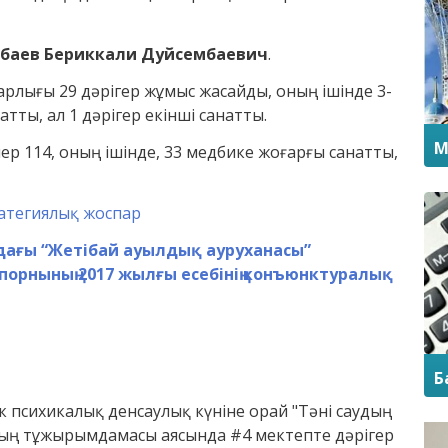
баев Бериккали Дуйсембаевич
.
рлығы 29 дәрігер жұмыс жасайды, оның ішінде 3-
натты, ал 1 дәрігер екінші санатты.
М
р 114, оның ішінде, 33 медбике жоғарғы санатты,
ратегиялық жоспар
ағы “Жетібай ауылдық ауруханасы”
орнының 2017 жылғы есебінің конъюнктуралық
Б
к психикалық денсаулық күніне орай "Тәні саудың
ның тұжырымдамасы аясында #4 мектепте дәрігер