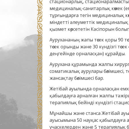
стационарлық, стационаралмастыр
медициналық-санитарлық көмек (ем
тұрғындарға тегін медициналық көм
міндетті әлеуметтік медициналы
қызмет көрсететін Кәсіпорын болы
Аурухананың жапы төсек қоры 90 тө
төсек орынды және 30 күндізгі төсе
деңгейінде орналасқан) құрайды.
Аурухана құрамында жалпы хирургия
соматикалық аурулары бөлімшесі, т
жансақтау бөлімшесі бар.
Жетібай ауылында орналасқан емх
қабылдауға арналған жалпы тәжіри
терапиялық бейінді күндізгі стаци
Мұнайшы және станса Жетібай ау
ауысымына 50 науқас қабылдауға а
учаскелерден және 5 терапиялық б