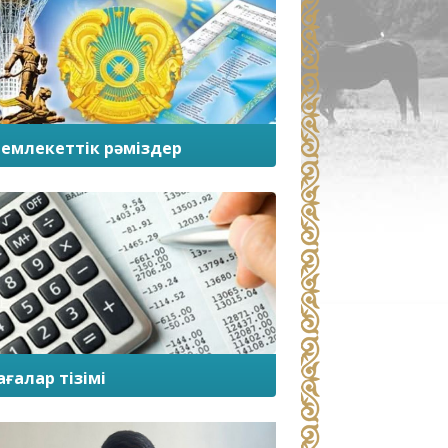
емлекеттік рәміздер
ағалар тізімі