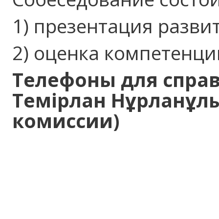
1) презентация разви
2) оценка компетенци
Телефон
ы
для справо
Темірлан Нұрланұлы
комиссии)