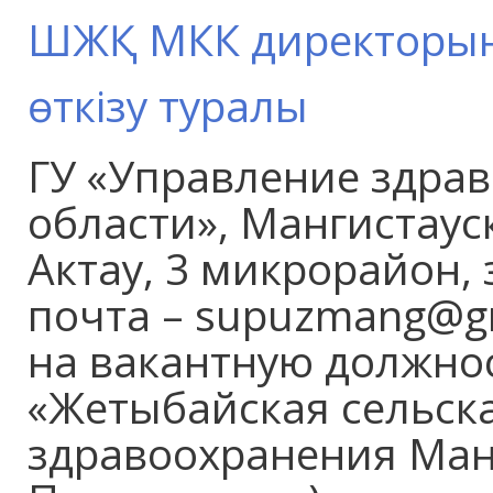
ШЖҚ МКК директорыны
өткізу туралы
ГУ «Управление здра
области», Мангистауск
Актау, 3 микрорайон,
почта – supuzmang@gm
на вакантную должнос
«Жетыбайская сельск
здравоохранения Манг